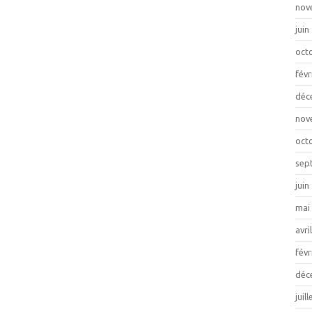
nov
juin
oct
févr
déc
nov
oct
sep
juin
mai
avri
févr
déc
juil