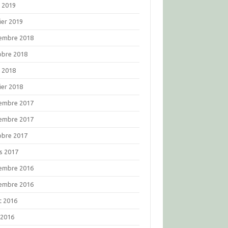
l 2019
ier 2019
embre 2018
obre 2018
l 2018
ier 2018
embre 2017
embre 2017
obre 2017
s 2017
embre 2016
embre 2016
t 2016
 2016