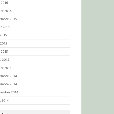
l 2016
ier 2016
embre 2015
let 2015
 2015
 2015
l 2015
s 2015
ier 2015
embre 2014
embre 2014
tembre 2014
t 2014