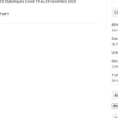
020 Statistiques Covid-19 au 29 novembre 2020
C
if MPT
BEN
Sar
Dan
de 
LOA
Dec
CHI
Y Li
de n
A
Arc