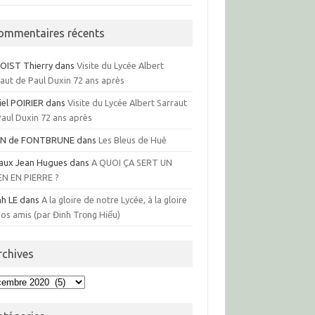
ommentaires récents
OIST Thierry
dans
Visite du Lycée Albert
raut de Paul Duxin 72 ans après
iel POIRIER
dans
Visite du Lycée Albert Sarraut
Paul Duxin 72 ans après
N de FONTBRUNE
dans
Les Bleus de Huê
aux Jean Hugues
dans
A QUOI ÇA SERT UN
EN EN PIERRE ?
nh LE
dans
A la gloire de notre Lycée, à la gloire
os amis (par Đinh Trọng Hiếu)
rchives
hives