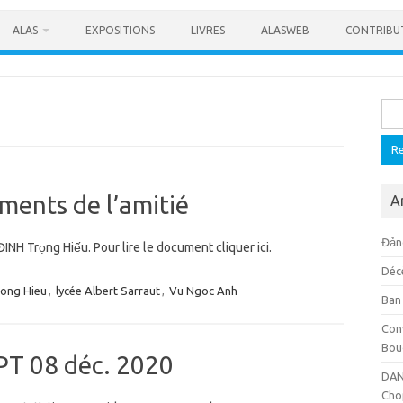
ALAS
EXPOSITIONS
LIVRES
ALASWEB
CONTRIBU
Rech
ments de l’amitié
A
Đảng
INH Trọng Hiếu. Pour lire le document cliquer ici.
Déc
rong Hieu
,
lycée Albert Sarraut
,
Vu Ngoc Anh
Ban
Con
Bou
MPT 08 déc. 2020
DAN
Cho