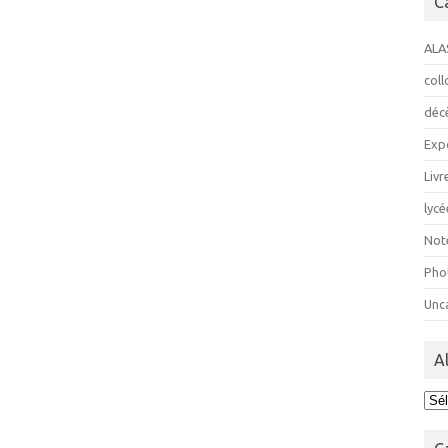
C
ALA
col
déc
Exp
Livr
lycé
Not
Pho
Unc
A
Ala