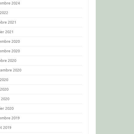
embre 2024
 2022
obre 2021
ier 2021
embre 2020
embre 2020
obre 2020
tembre 2020
 2020
 2020
l 2020
ier 2020
embre 2019
let 2019