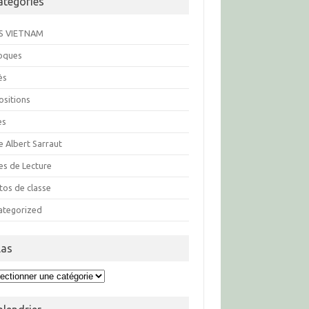
atégories
S VIETNAM
loques
ès
ositions
es
e Albert Sarraut
es de Lecture
tos de classe
ategorized
las
s