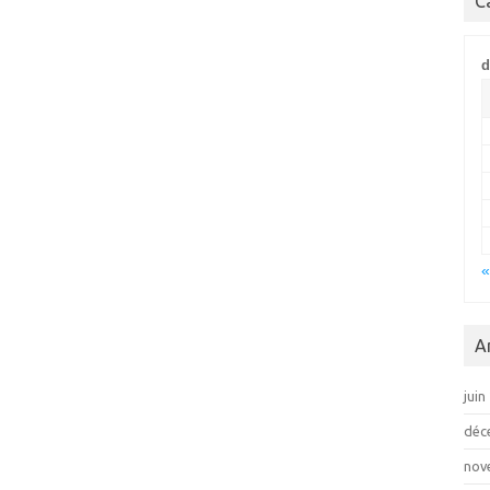
C
d
«
A
juin
déc
nov