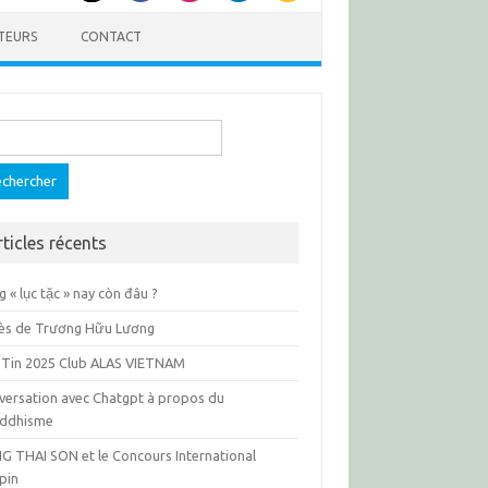
TEURS
CONTACT
ercher :
rticles récents
 « lục tặc » nay còn đâu ?
ès de Trương Hữu Lương
 Tin 2025 Club ALAS VIETNAM
versation avec Chatgpt à propos du
ddhisme
G THAI SON et le Concours International
pin