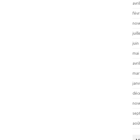
avri
févr
nov
juil
juin
mai
avri
mar
janv
déc
nov
sep
aoû