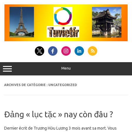
Aller
au
contenu
Menu
ARCHIVES DE CATÉGORIE :
UNCATEGORIZED
Đảng « lục tặc » nay còn đâu ?
Dernier écrit de Trương Hữu Lương 3 mois avant sa mort. Vous