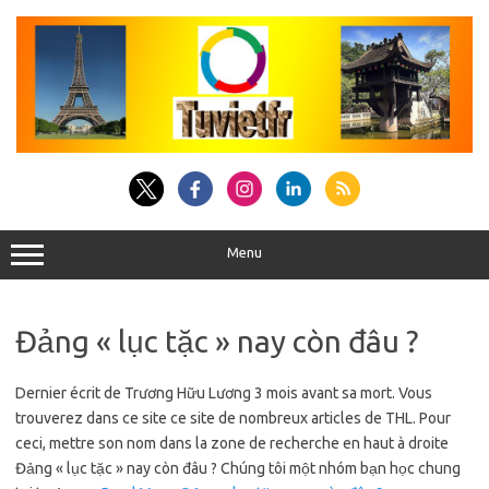
Aller
au
contenu
Menu
Đảng « lục tặc » nay còn đâu ?
Dernier écrit de Trương Hữu Lương 3 mois avant sa mort. Vous
trouverez dans ce site ce site de nombreux articles de THL. Pour
ceci, mettre son nom dans la zone de recherche en haut à droite
Đảng « lục tặc » nay còn đâu ? Chúng tôi một nhóm bạn học chung