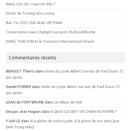
Đảng « lục tặc » nay còn đâu ?
Décès de Trương Hữu Lương
Ban Tin 2025 Club ALAS VIETNAM
Conversation avec Chatgpt à propos du Bouddhisme
DANG THAI SON et le Concours International Chopin
Commentaires récents
BENOIST Thierry
dans
Visite du Lycée Albert Sarraut de Paul Duxin 72
ans après
Daniel POIRIER
dans
Visite du Lycée Albert Sarraut de Paul Duxin 72
ans après
LOAN de FONTBRUNE
dans
Les Bleus de Huê
Decaux Jean Hugues
dans
A QUOI ÇA SERT UN CHIEN EN PIERRE ?
Y Linh LE
dans
A la gloire de notre Lycée, à la gloire de nos amis (par
Đinh Trọng Hiếu)