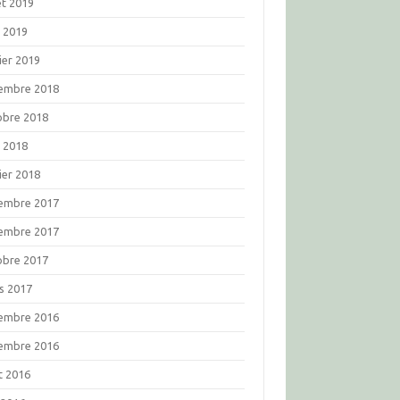
let 2019
l 2019
ier 2019
embre 2018
obre 2018
l 2018
ier 2018
embre 2017
embre 2017
obre 2017
s 2017
embre 2016
embre 2016
t 2016