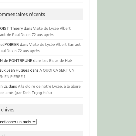
ommentaires récents
OIST Thierry
dans
Visite du Lycée Albert
raut de Paul Duxin 72 ans après
iel POIRIER
dans
Visite du Lycée Albert Sarraut
Paul Duxin 72 ans après
N de FONTBRUNE
dans
Les Bleus de Huê
aux Jean Hugues
dans
A QUOI ÇA SERT UN
EN EN PIERRE ?
nh LE
dans
A la gloire de notre Lycée, à la gloire
os amis (par Đinh Trọng Hiếu)
rchives
hives