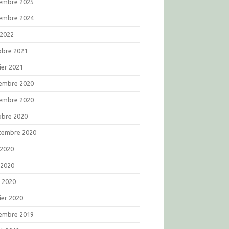
embre 2025
embre 2024
 2022
obre 2021
ier 2021
embre 2020
embre 2020
obre 2020
tembre 2020
 2020
 2020
l 2020
ier 2020
embre 2019