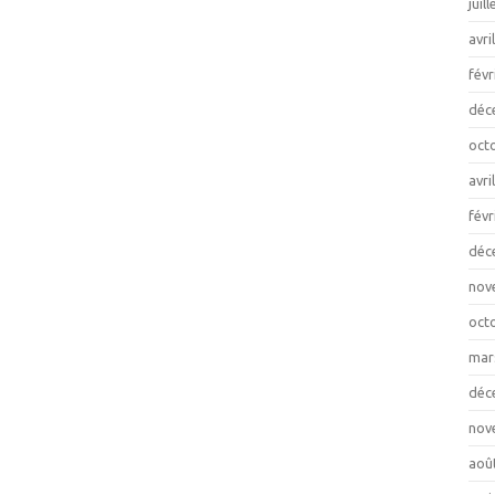
juil
avri
févr
déc
oct
avri
févr
déc
nov
oct
mar
déc
nov
aoû