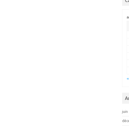
C
a
«
A
juin
déc