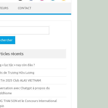
TEURS
CONTACT
ercher :
rticles récents
 « lục tặc » nay còn đâu ?
ès de Trương Hữu Lương
 Tin 2025 Club ALAS VIETNAM
versation avec Chatgpt à propos du
ddhisme
G THAI SON et le Concours International
pin