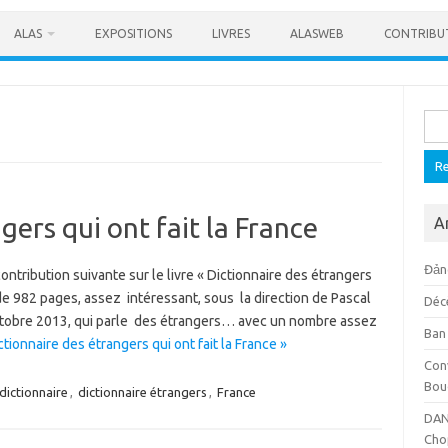
ALAS
EXPOSITIONS
LIVRES
ALASWEB
CONTRIBU
Rech
gers qui ont fait la France
A
Đảng
ntribution suivante sur le livre « Dictionnaire des étrangers
e de 982 pages, assez intéressant, sous la direction de Pascal
Déc
Octobre 2013, qui parle des étrangers… avec un nombre assez
Ban
tionnaire des étrangers qui ont fait la France »
Con
Bou
dictionnaire
,
dictionnaire étrangers
,
France
DAN
Cho