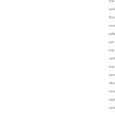
mai
avri
févr
nov
juil
juin
mai
avri
mar
janv
déc
nov
sep
aoû