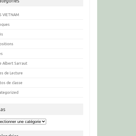
atégories
S VIETNAM
loques
ès
ositions
es
e Albert Sarraut
es de Lecture
tos de classe
ategorized
las
s