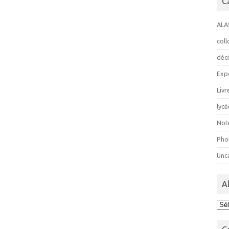
C
ALA
col
déc
Exp
Livr
lycé
Not
Pho
Unc
A
Ala