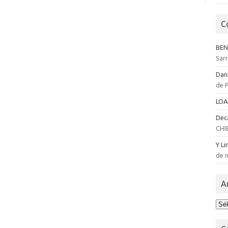
C
BEN
Sar
Dan
de 
LOA
Dec
CHI
Y Li
de n
A
Arc