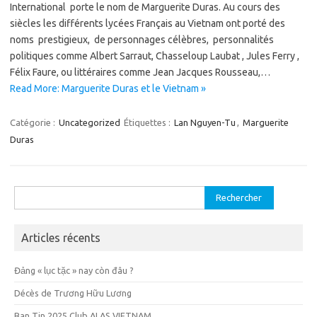
International porte le nom de Marguerite Duras. Au cours des
siècles les différents lycées Français au Vietnam ont porté des
noms prestigieux, de personnages célèbres, personnalités
politiques comme Albert Sarraut, Chasseloup Laubat , Jules Ferry ,
Félix Faure, ou littéraires comme Jean Jacques Rousseau,…
Read More: Marguerite Duras et le Vietnam »
Catégorie :
Uncategorized
Étiquettes :
Lan Nguyen-Tu
,
Marguerite
Duras
Rechercher :
Articles récents
Đảng « lục tặc » nay còn đâu ?
Décès de Trương Hữu Lương
Ban Tin 2025 Club ALAS VIETNAM