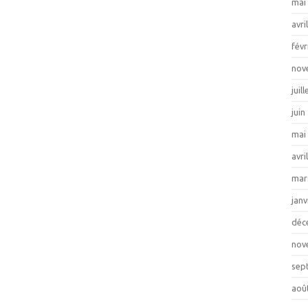
mai
avri
févr
nov
juil
juin
mai
avri
mar
janv
déc
nov
sep
aoû