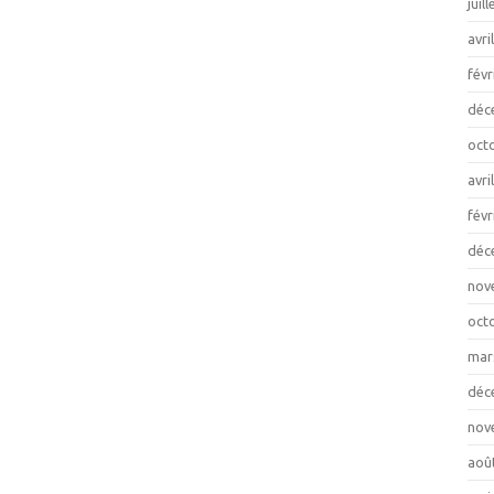
juil
avri
févr
déc
oct
avri
févr
déc
nov
oct
mar
déc
nov
aoû