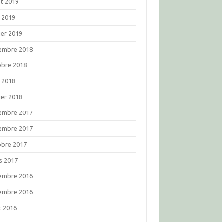
let 2019
l 2019
ier 2019
embre 2018
obre 2018
l 2018
ier 2018
embre 2017
embre 2017
obre 2017
s 2017
embre 2016
embre 2016
t 2016