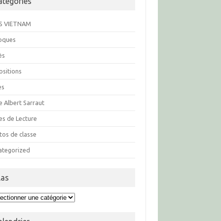
atégories
S VIETNAM
loques
ès
ositions
es
e Albert Sarraut
es de Lecture
tos de classe
ategorized
las
s