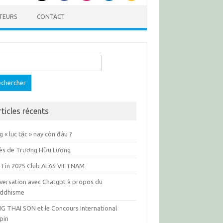
TEURS
CONTACT
ercher :
rticles récents
 « lục tặc » nay còn đâu ?
ès de Trương Hữu Lương
 Tin 2025 Club ALAS VIETNAM
versation avec Chatgpt à propos du
ddhisme
G THAI SON et le Concours International
pin