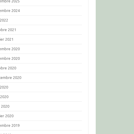
embre 2025
embre 2024
 2022
obre 2021
ier 2021
embre 2020
embre 2020
obre 2020
tembre 2020
 2020
 2020
l 2020
ier 2020
embre 2019