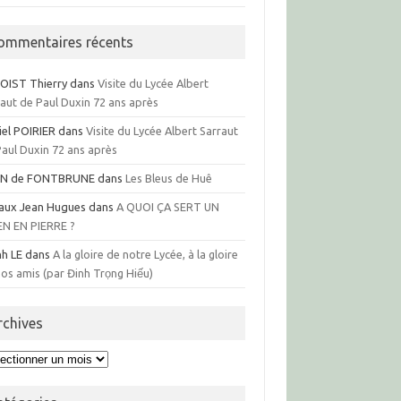
ommentaires récents
OIST Thierry
dans
Visite du Lycée Albert
raut de Paul Duxin 72 ans après
iel POIRIER
dans
Visite du Lycée Albert Sarraut
Paul Duxin 72 ans après
N de FONTBRUNE
dans
Les Bleus de Huê
aux Jean Hugues
dans
A QUOI ÇA SERT UN
EN EN PIERRE ?
nh LE
dans
A la gloire de notre Lycée, à la gloire
os amis (par Đinh Trọng Hiếu)
rchives
hives