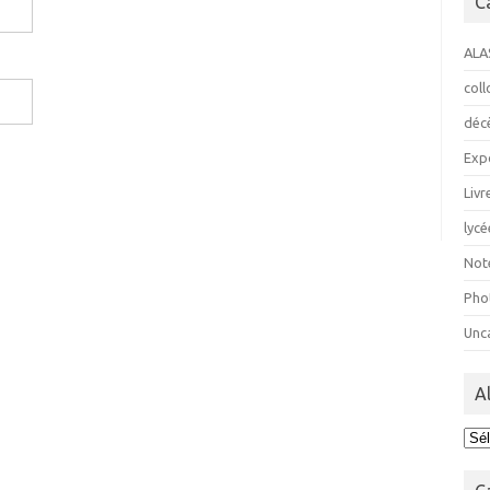
C
ALA
col
déc
Exp
Livr
lycé
Not
Pho
Unc
A
Ala