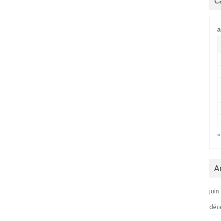
C
a
«
A
juin
déc