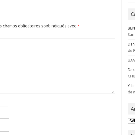
C
s champs obligatoires sont indiqués avec
*
BEN
Sar
Dan
de 
LOA
Dec
CHI
Y Li
de n
A
Arc