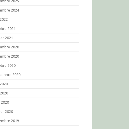
embre 2025
embre 2024
 2022
obre 2021
ier 2021
embre 2020
embre 2020
obre 2020
tembre 2020
 2020
 2020
l 2020
ier 2020
embre 2019