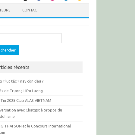
TEURS
CONTACT
ercher :
rticles récents
 « lục tặc » nay còn đâu ?
ès de Trương Hữu Lương
 Tin 2025 Club ALAS VIETNAM
versation avec Chatgpt à propos du
ddhisme
G THAI SON et le Concours International
pin