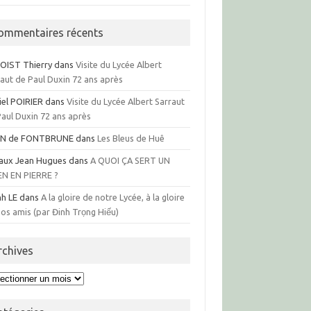
ommentaires récents
OIST Thierry
dans
Visite du Lycée Albert
raut de Paul Duxin 72 ans après
iel POIRIER
dans
Visite du Lycée Albert Sarraut
Paul Duxin 72 ans après
N de FONTBRUNE
dans
Les Bleus de Huê
aux Jean Hugues
dans
A QUOI ÇA SERT UN
EN EN PIERRE ?
nh LE
dans
A la gloire de notre Lycée, à la gloire
os amis (par Đinh Trọng Hiếu)
rchives
hives