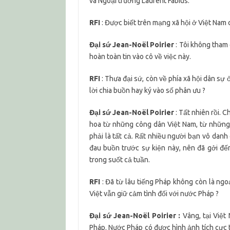
và Ngoại trưởng Laurent Fabius.
RFI
: Được biết trên mạng xã hội ở Việt Nam 
Đại sứ Jean-Noël Poirier
: Tôi không tham
hoàn toàn tin vào cô về việc này.
RFI
: Thưa đại sứ, còn về phía xã hội dân sự
lời chia buồn hay ký vào số phân ưu ?
Đại sứ Jean-Noël Poirier
: Tất nhiên rồi. 
hoa từ những công dân Việt Nam, từ những
phải là tất cả. Rất nhiều người bạn vô danh
đau buồn trước sự kiện này, nên đã gởi đ
trong suốt cả tuần.
RFI
: Đã từ lâu tiếng Pháp không còn là n
Việt vẫn giữ cảm tình đối với nước Pháp ?
Đại sứ Jean-Noël Poirier :
Vâng, tại Việt
Pháp. Nước Pháp có được hình ảnh tích cực t