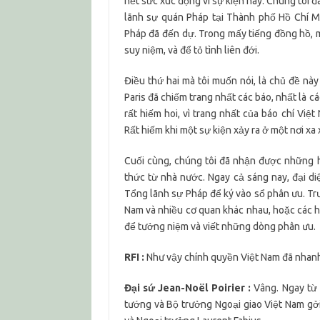
hết sức xúc động vì sự kiện này. Chúng tôi 
lãnh sự quán Pháp tại Thành phố Hồ Chí Mi
Pháp đã đến dự. Trong mấy tiếng đồng hồ, mọ
suy niệm, và để tỏ tình liên đới.
Điều thứ hai mà tôi muốn nói, là chủ đề này
Paris đã chiếm trang nhất các báo, nhất là c
rất hiếm hoi, vì trang nhất của báo chí Vi
Rất hiếm khi một sự kiện xảy ra ở một nơi xa 
Cuối cùng, chúng tôi đã nhận được những 
thức từ nhà nước. Ngay cả sáng nay, đại 
Tổng lãnh sự Pháp để ký vào sổ phân ưu. Trư
Nam và nhiều cơ quan khác nhau, hoặc các 
để tưởng niệm và viết những dòng phân ưu.
RFI :
Như vậy chính quyền Việt Nam đã nhanh 
Đại sứ Jean-Noël Poirier :
Vâng. Ngay từ 
tướng và Bộ trưởng Ngoại giao Việt Nam gở