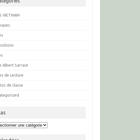
atégories
S VIETNAM
loques
ès
ositions
es
e Albert Sarraut
es de Lecture
tos de classe
ategorized
las
s