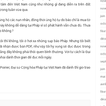
nov
 tâm đến Việt Nam cũng như những gì đang diễn ra trên đất
nov
trong tuần vừa qua.
juin
ng hộ các nạn nhân, đồng thời ủng hộ tự do báo chí là mua tờ
oct
này không dễ dàng tại Pháp vì số phát hành vẫn chưa đủ. Thưa
do không ?
févr
déc
tôi thì không, tôi ở hơi xa những sạp báo Pháp. Nhưng tôi biết
đã nhận được bản PDF, như vậy tôi hy vọng sẽ đọc được trong
nov
ằng đây không phải thói quen bình thường. Với tư cách là Đại
oct
n phải dành thời gian để đọc mỗi ngày.
sep
Poirier, Đại sứ Cộng hòa Pháp tại Việt Nam đã dành thì giờ trao
juin
mai
avri
févr
déc