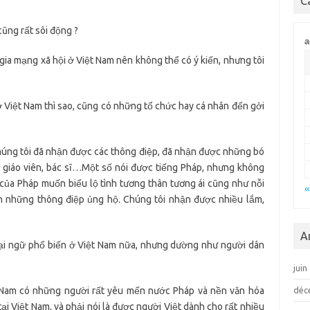
C
cũng rất sôi động ?
a
 gia mạng xã hội ở Việt Nam nên không thể có ý kiến, nhưng tôi
 ở Việt Nam thì sao, cũng có những tổ chức hay cá nhân đến gởi
Chúng tôi đã nhận được các thông điệp, đã nhận được những bó
 giáo viên, bác sĩ…Một số nói được tiếng Pháp, nhưng không
 của Pháp muốn biểu lộ tình tương thân tương ái cũng như nỗi
«
ến những thông điệp ủng hộ. Chúng tôi nhận được nhiều lắm,
A
goại ngữ phổ biến ở Việt Nam nữa, nhưng dường như người dân
juin
 Nam có những người rất yêu mến nước Pháp và nền văn hóa
déc
ại Việt Nam, và phải nói là được người Việt dành cho rất nhiều