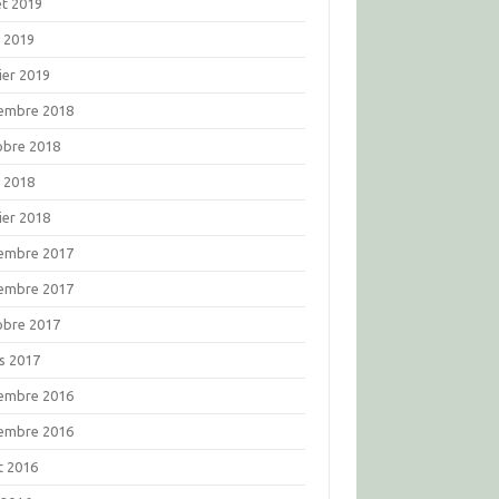
let 2019
l 2019
ier 2019
embre 2018
obre 2018
l 2018
ier 2018
embre 2017
embre 2017
obre 2017
s 2017
embre 2016
embre 2016
t 2016