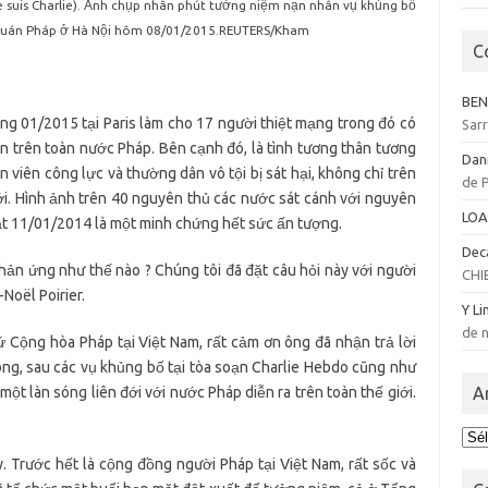
(Je suis Charlie). Ảnh chụp nhân phút tưởng niệm nạn nhân vụ khủng bố
ứ quán Pháp ở Hà Nội hôm 08/01/2015.
REUTERS/Kham
C
BEN
ng 01/2015 tại Paris làm cho 17 người thiệt mạng trong đó có
Sar
n trên toàn nước Pháp. Bên cạnh đó, là tình tương thân tương
Dan
 viên công lực và thường dân vô tội bị sát hại, không chỉ trên
de 
ới. Hình ảnh trên 40 nguyên thủ các nước sát cánh với nguyên
LOA
t 11/01/2014 là một minh chứng hết sức ấn tượng.
Dec
hản ứng như thế nào ? Chúng tôi đã đặt câu hỏi này với người
CHI
Noël Poirier.
Y Li
de n
ứ Cộng hòa Pháp tại Việt Nam, rất cảm ơn ông đã nhận trả lời
ng, sau các vụ khủng bố tại tòa soạn Charlie Hebdo cũng như
ó một làn sóng liên đới với nước Pháp diễn ra trên toàn thế giới.
A
Arc
. Trước hết là cộng đồng người Pháp tại Việt Nam, rất sốc và