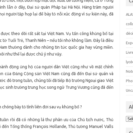
đã tổ chức một buổi họp mặt đột xuất để tưởng niệm, cả ở Tổng
C
nh lẫn ở đây, Đại sứ quán Pháp tại Hà Nội. Hàng trăm người
i người tập họp lại để bày tỏ nỗi xúc động vì sự kiện này, đã
ALA
col
 được theo dõi rất sát tại Việt Nam. Vụ tấn công khủng bố tại
déc
ác tờ Tuổi Trẻ, Thanh Niên – nếu tôi nhớ không lầm. Đây là điều
Exp
ệt Nam thường dành cho những tin tức quốc gia hay vùng miền.
Livr
xôi như thế lại được chú ý như vậy.
lycé
hành động ủng hộ của người dân Việt cũng như về mặt chính
Not
diện của Đảng Cộng sản Việt Nam cũng đã đến Đại sứ quán và
ớc đó trong tuần, chúng tôi đã tiếp Bộ trưởng Ngoại giao Việt
Pho
học sinh trường trung học song ngữ Trưng Vương cũng đã đến
Unc
A
chóng bày tỏ tình liên đới sau vụ khủng bố ?
Ala
tuần rồi đã có những lá thư phân ưu của Chủ tịch nước, Thủ
i đến Tổng thống François Hollande, Thủ tướng Manuel Valls