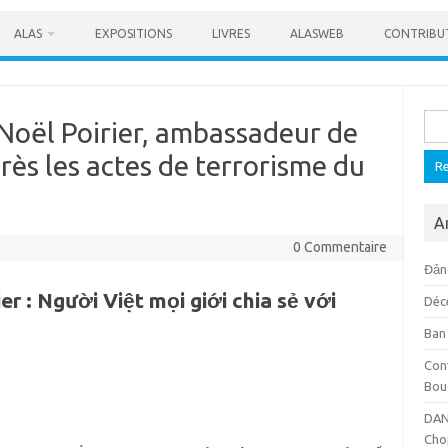
ALAS
EXPOSITIONS
LIVRES
ALASWEB
CONTRIBU
Rech
Noël Poirier, ambassadeur de
rès les actes de terrorisme du
A
0 Commentaire
Đảng
r : Người Việt mọi giới chia sẻ với
Déc
Ban
Con
Bou
DAN
Cho