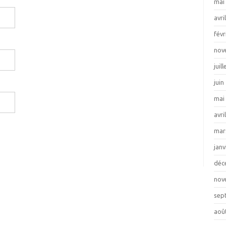
mai
avri
févr
nov
juil
juin
mai
avri
mar
janv
déc
nov
sep
aoû