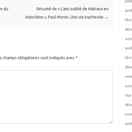
juil
ve du
Résumé de « L’ami oublié de Malraux en
avri
Indochine », Paul Monin. Une vie inachevée
→
févr
déc
oct
avri
févr
s champs obligatoires sont indiqués avec
*
déc
nov
oct
mar
déc
nov
aoû