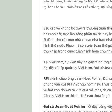
Nến thắp sáng trước biểu ngữ « Tôi là Charlie » 
tại báo Charlie Hebdo ở Paris, tổ chức tại Đại s
Sau các vụ khủng bố xảy ra thượng tuần thá
ba cảnh sát, một làn sóng phẫn nộ đã dấy lê
ái dành cho các nạn nhân – các nhà báo, nhân
lãnh thổ nước Pháp mà còn trên toàn thế gi
thủ Pháp trong cuộc tuần hành hôm Chủ nhậ
Tại Việt Nam, sự kiện này đã gây ra những p
đại diện Pháp quốc tại Việt Nam, Đại sứ Jean-
RFI :
Kính chào ông Jean-Noël Poirier, Đại s
phỏng vấn của RFI Việt ngữ hôm nay. Thưa ô
vụ bắt con tin xảy ra vừa qua tại Paris, đã c
Còn tại Việt Nam thì như thế nào thưa ông ?
Đại sứ Jean-Noël Poirier
: Ở đây cũng vậy