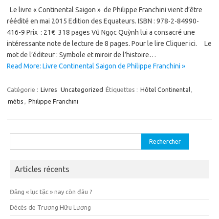
Le livre « Continental Saigon » de Philippe Franchini vient d’être
réédité en mai 2015 Edition des Equateurs. ISBN : 978-2-84990-
416-9 Prix : 21€ 318 pages Vũ Ngọc Quỳnh lui a consacré une
intéressante note de lecture de 8 pages. Pour le lire Cliquer ici. Le
mot de l’éditeur : Symbole et miroir de l’histoire…
Read More: Livre Continental Saigon de Philippe Franchini »
Catégorie :
Livres
Uncategorized
Étiquettes :
Hôtel Continental
,
métis
,
Philippe Franchini
Rechercher :
Articles récents
Đảng « lục tặc » nay còn đâu ?
Décès de Trương Hữu Lương