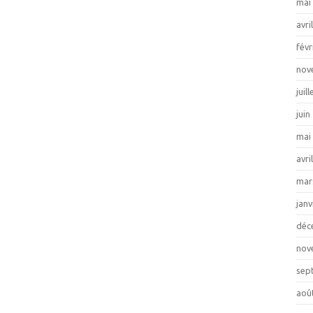
mai
avri
févr
nov
juil
juin
mai
avri
mar
janv
déc
nov
sep
aoû