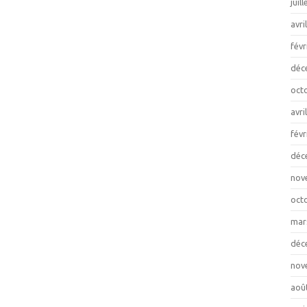
juil
avri
févr
déc
oct
avri
févr
déc
nov
oct
mar
déc
nov
aoû