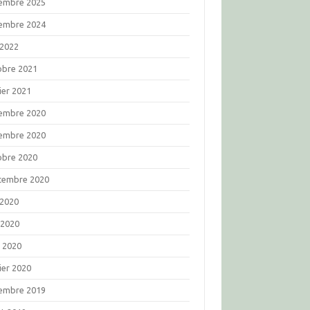
embre 2025
embre 2024
 2022
obre 2021
ier 2021
embre 2020
embre 2020
obre 2020
tembre 2020
 2020
 2020
l 2020
ier 2020
embre 2019