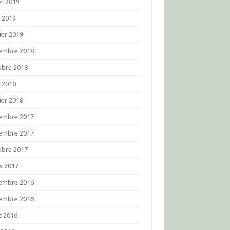
let 2019
l 2019
ier 2019
embre 2018
obre 2018
l 2018
ier 2018
embre 2017
embre 2017
obre 2017
s 2017
embre 2016
embre 2016
t 2016