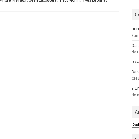
André Malraux
,
Jean Lacouture
,
Paul Monin
,
Yves Le Jariel
C
BEN
Sar
Dan
de 
LOA
Dec
CHI
Y Li
de n
A
Arc