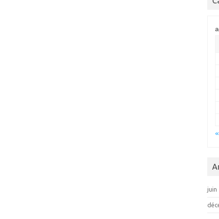
C
a
«
A
juin
déc