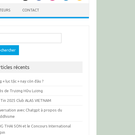
TEURS
CONTACT
ercher :
rticles récents
 « lục tặc » nay còn đâu ?
ès de Trương Hữu Lương
 Tin 2025 Club ALAS VIETNAM
versation avec Chatgpt à propos du
ddhisme
G THAI SON et le Concours International
pin