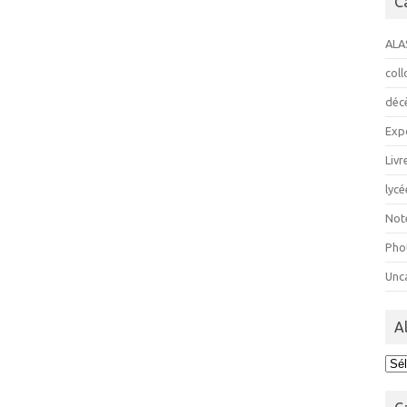
C
ALA
col
déc
Exp
Livr
lycé
Not
Pho
Unc
A
Ala