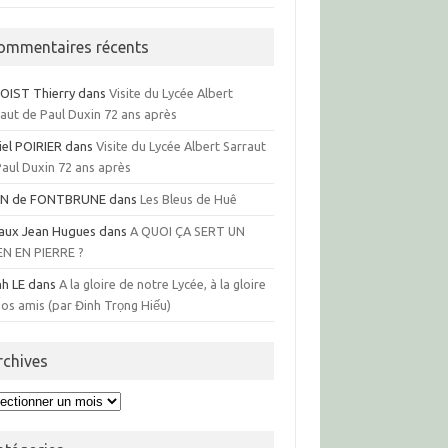
ommentaires récents
OIST Thierry
dans
Visite du Lycée Albert
raut de Paul Duxin 72 ans après
iel POIRIER
dans
Visite du Lycée Albert Sarraut
Paul Duxin 72 ans après
N de FONTBRUNE
dans
Les Bleus de Huê
aux Jean Hugues
dans
A QUOI ÇA SERT UN
EN EN PIERRE ?
nh LE
dans
A la gloire de notre Lycée, à la gloire
os amis (par Đinh Trọng Hiếu)
rchives
hives