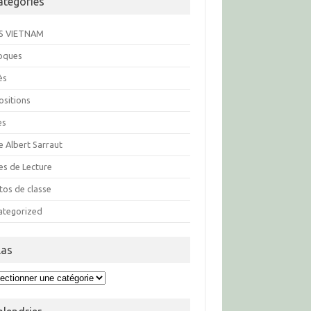
atégories
S VIETNAM
loques
ès
ositions
es
e Albert Sarraut
es de Lecture
tos de classe
ategorized
las
s