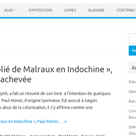
ALAS
EXPOSITIONS
LIVRES
ALASWEB
CONTRIBU
Rech
lié de Malraux en Indochine »,
A
nachevée
Đảng
Déc
nh, a fait un résumé de son livre à l’intention de quelques
 Paul Monin, d’origine lyonnaise, fut avocat à Saigon
Ban
abus de la colonisation, il s’y affirma comme une
Con
Bou
raux en Indochine », Paul Monin.… »
DAN
Cho