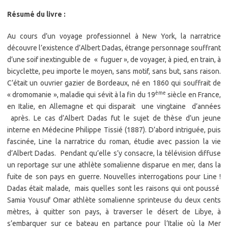
Résumé du livre :
Au cours d’un voyage professionnel à New York, la narratrice
découvre l’existence d’Albert Dadas, étrange personnage souffrant
d’une soif inextinguible de « fuguer », de voyager, à pied, en train, à
bicyclette, peu importe le moyen, sans motif, sans but, sans raison.
C’était un ouvrier gazier de Bordeaux, né en 1860 qui souffrait de
ème
« dromomanie », maladie qui sévit à la fin du 19
siècle en France,
en Italie, en Allemagne et qui disparait une vingtaine d’années
après. Le cas d’Albert Dadas fut le sujet de thèse d’un jeune
interne en Médecine Philippe Tissié (1887). D’abord intriguée, puis
fascinée, Line la narratrice du roman, étudie avec passion la vie
d’Albert Dadas. Pendant qu’elle s’y consacre, la télévision diffuse
un reportage sur une athlète somalienne disparue en mer, dans la
fuite de son pays en guerre. Nouvelles interrogations pour Line !
Dadas était malade, mais quelles sont les raisons qui ont poussé
Samia Yousuf Omar athlète somalienne sprinteuse du deux cents
mètres, à quitter son pays, à traverser le désert de Libye, à
s’embarquer sur ce bateau en partance pour l’Italie où la Mer