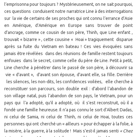
l’emprisonna pour toujours ? Mystérieusement, on ne sait pourquoi,
ces questions conduisent notre narratrice Line à des interrogations
sur la vie de certains de ses proches qui ont connu l’errance d’Asie
en Amérique, d’Amérique en Europe sans trouver de point
d’ancrage, comme ce cousin de son père, Thinh, que Line enfant ,
trouvait « bizarre » , cette cousine « Hoai » tragiquement disparue
après sa fuite du Vietnam en bateau ! Ces vies évoquées sans
jamais être révélées dans des réunions de famille restent toujours
enfouies dans le secret, comme celle du père de Line. Petit à petit,
Line cherche à pénétrer dans le passé de son père, à découvrir sa
vie « d’avant », d’avant son épouse, d’avant elle, sa fille. Derrière
les silences, les non-dits, les confidences voilées, elle cherche à
reconstituer son parcours, son double exil : d’abord l’abandon de
son village natal, puis l’abandon de son pays, le Vietnam, pour un
pays qui l’a adopté, qu’il a adopté, où il s’est reconstruit, où il a
fondé une famille heureuse. Il n’a pas connu le sort d’Albert Dadas,
ni celui de Samia, ni celui de Thinh, ni celui de Hoai, toutes ces
personnes qui ont cherché un « ailleurs » pour échapper à la folie, à
la misère, à la guerre, à la solitude ! Mais s’est-il jamais senti
« Chez