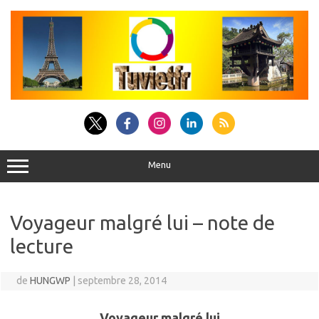
Aller
au
contenu
Menu
Voyageur malgré lui – note de
lecture
de
HUNGWP
|
septembre 28, 2014
Voyageur malgré lui