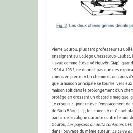
Pierre Gourou, plus tard professeur au Collèg
enseignant au Collège Chasseloup-Laubat, à
il avait comme élève Võ Nguyên Giáp), quand 
1926 à 1935, ne donnait pas que des explicat
chiens en pierre : « Un chemin et un cours d’
que la maison principale se tourne vers eux 
maison soit dans le prolongement d’un chemin.
protège en dressant un obstacle magique, gé
Le croquis ci-joint relève l’emplacement de 
de Đình Bảng […] ; les chiens A et C sont p
par la rue rectiligne qui bute contre le mur d
Gourou,
Les paysans du delta tonkinois
, Les
dans l’ouvrage du même auteur :
La terre e