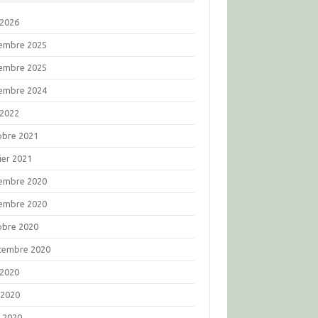
 2026
embre 2025
embre 2025
embre 2024
 2022
obre 2021
ier 2021
embre 2020
embre 2020
obre 2020
tembre 2020
 2020
 2020
l 2020