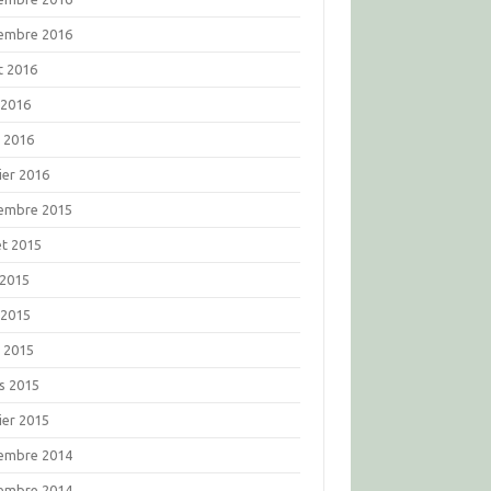
embre 2016
t 2016
 2016
l 2016
ier 2016
embre 2015
let 2015
 2015
 2015
l 2015
s 2015
ier 2015
embre 2014
embre 2014