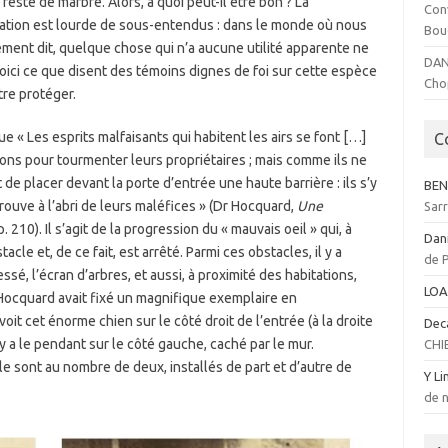
este de marbre. Alors, à quoi peut-il être bon ? La
Con
gation est lourde de sous-entendus : dans le monde où nous
Bou
trement dit, quelque chose qui n’a aucune utilité apparente ne
DAN
 Voici ce que disent des témoins dignes de foi sur cette espèce
Cho
tre protéger.
e « Les esprits malfaisants qui habitent les airs se font […]
C
tions pour tourmenter leurs propriétaires ; mais comme ils ne
t de placer devant la porte d’entrée une haute barrière : ils s’y
BEN
rouve à l’abri de leurs maléfices » (Dr Hocquard,
Une
Sar
p. 210). Il s’agit de la progression du « mauvais oeil » qui, à
Dan
cle et, de ce fait, est arrêté. Parmi ces obstacles, il y a
de 
sé, l’écran d’arbres, et aussi, à proximité des habitations,
LOA
 Hocquard avait fixé un magnifique exemplaire en
it cet énorme chien sur le côté droit de l’entrée (à la droite
Dec
 y a le pendant sur le côté gauche, caché par le mur.
CHI
e sont au nombre de deux, installés de part et d’autre de
Y Li
de n