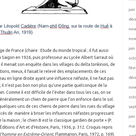
juin
déc
nov
nov
juin
e de France (chaire : Etude du monde tropical ; il fut aussi
 Saigon en 1926, puis professeur au Lycée Albert Sarraut où
oct
il menait son enquête dans les villages du delta tonkinois, de
févr
ions, mieux, il faisait le relevé des emplacements de ces
déc
eau en ligne droite ayant une influence néfaste, il ne faut pas
; il n’est pas bon non plus qu’une partie quelconque de la
nov
 Comme il est difficile de l’éviter dans tous les cas, on se
oct
néralement un chien de pierre que l’on enfonce dans le sol.
quelques-uns de ces chiens de pierre dans les rues du village
sep
lacés de manière à briser les influences néfastes progressant
juin
e la maison ; le chien B est le classique gardien de porte » (P.
mai
 Éditions d’Art et d’Histoire, Paris, 1936, p. 312. Croquis repris
t l’homme en Extrême-Orient
, Flammarion, Paris, 1972, p. 169).
avri