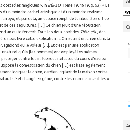
A
tres obstacles magiques », in
BÉFEO
, Tome 19, 1919, p. 63). « La
s d’un moindre cachet artistique et d’un moindre réalisme,
Ala
’arroyo, et, par delà, un espace rempli de tombes. Son office
et de ces sépultures. […] Ce chien jouit d’une réputation
C
 rend un culte fervent. Tous les deux sont des
Thần-cẩu
, des
adière nous livre cette explication : « On nourrit un chien dans la
a
e vagabond ou le voleur […]. Et c’est par une application
surnaturel qu’ils [les hommes] ont employé les mêmes
 se protéger contre les influences néfastes du cours d’eau ou
 suppose la domestication du chien […] est basé également
nement logique : le chien, gardien vigilant de la maison contre
urnaturalisé et changé en génie, contre les ennemis invisibles »
«
A