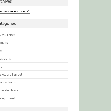
rchives
hives
atégories
S VIETNAM
loques
ès
ositions
es
e Albert Sarraut
es de Lecture
tos de classe
ategorized