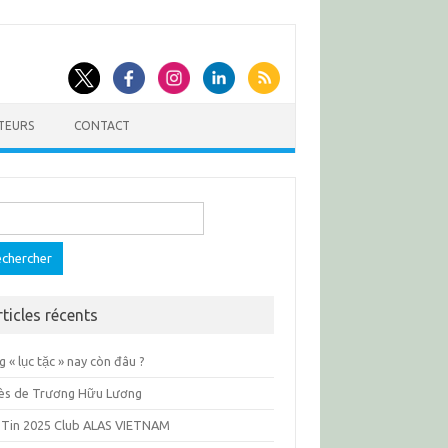
TEURS
CONTACT
ercher :
rticles récents
 « lục tặc » nay còn đâu ?
ès de Trương Hữu Lương
 Tin 2025 Club ALAS VIETNAM