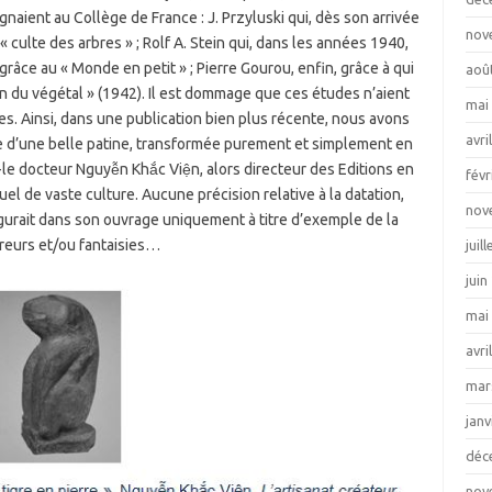
aient au Collège de France : J. Przyluski qui, dès son arrivée
nov
« culte des arbres » ; Rolf A. Stein qui, dans les années 1940,
râce au « Monde en petit » ; Pierre Gourou, enfin, grâce à qui
aoû
ion du végétal » (1942). Il est dommage que ces études n’aient
mai
s. Ainsi, dans une publication bien plus récente, nous avons
avri
se d’une belle patine, transformée purement et simplement en
 -le docteur Nguyễn Khắc Viện, alors directeur des Editions en
févr
el de vaste culture. Aucune précision relative à la datation,
nov
figurait dans son ouvrage uniquement à titre d’exemple de la
rreurs et/ou fantaisies…
juil
juin
mai
avri
mar
janv
déc
nov