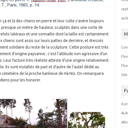
sep
aoû
çà et là des chiens en pierre et leur culte s’avère toujours
de presque un mètre de hauteur, sculptés dans une sorte de
M
 grelots latéraux et une sonnaille dont la taille est certainement
ux chiens sont assis sur leurs pattes de derrière, et dressés
ent solidaire du reste de la sculpture. Cette posture est très
Con
ment d’origine paysanne ; c’est l’attitude non agressive d’un
Flux
s. Leur facture très réaliste atteste d’une origine relativement
Flu
. Ils sont installés de part et d’autre de l’autel dédié au
un cimetière de la proche banlieue de Hà Nội. On remarquera
Sit
diens pour les honorer.
P
A p
ALA
All