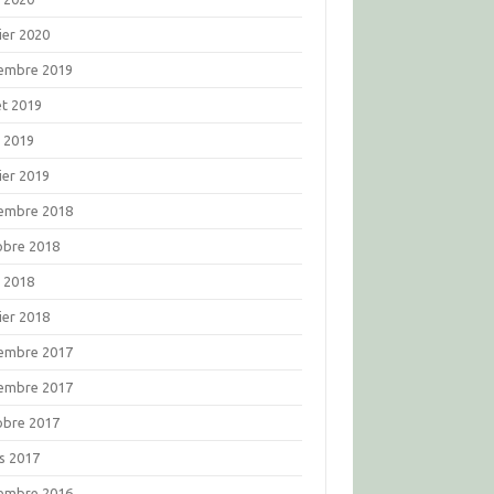
ier 2020
embre 2019
let 2019
l 2019
ier 2019
embre 2018
obre 2018
l 2018
ier 2018
embre 2017
embre 2017
obre 2017
s 2017
embre 2016