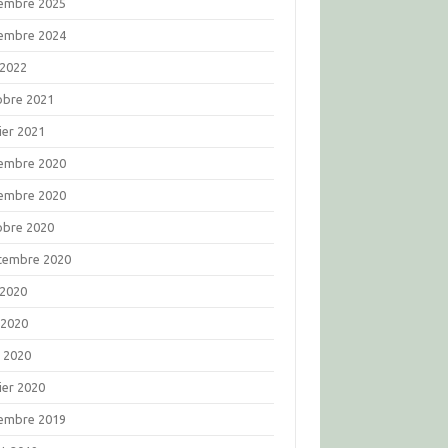
embre 2025
embre 2024
 2022
obre 2021
ier 2021
embre 2020
embre 2020
obre 2020
tembre 2020
 2020
 2020
l 2020
ier 2020
embre 2019