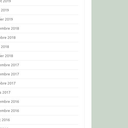
let 2019
l 2019
ier 2019
embre 2018
obre 2018
l 2018
ier 2018
embre 2017
embre 2017
obre 2017
s 2017
embre 2016
embre 2016
t 2016