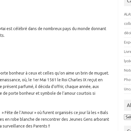
C
ALA
col
er Mai est célébré dans de nombreux pays du monde donnant
déc
ts.
Exp
Livr
lycé
Not
e porte bonheur à ceux et celles qu’on aime un brin de muguet.
naissance, où, le 1er Mai 1561 le Roi Charles IX reçut en
Pho
présent parfumé, il décida d’offrir, chaque année, aux
Unc
e de porte bonheur et symbole de l’amour courtois si
A
i » Fête de l’Amour » où furent organisés ce jour là les « Bals
Ala
les en robe blanche de rencontrer des Jeunes Gens arborant
a surveillance des Parents !!