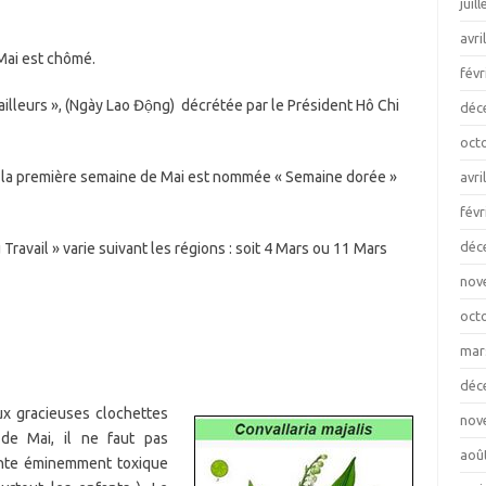
juil
avri
 Mai est chômé.
févr
ailleurs », (Ngày Lao Động) décrétée par le Président Hô Chi
déc
oct
ais la première semaine de Mai est nommée « Semaine dorée »
avri
févr
déc
u Travail » varie suivant les régions : soit 4 Mars ou 11 Mars
nov
oct
mar
déc
ux gracieuses clochettes
nov
e Mai, il ne faut pas
aoû
ante éminemment toxique