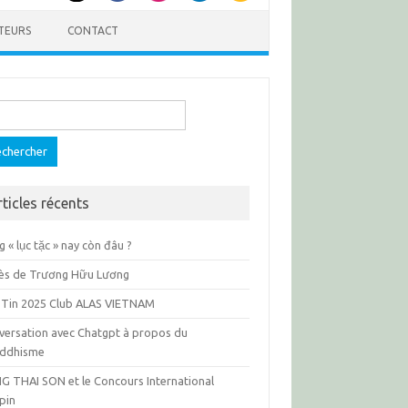
TEURS
CONTACT
ercher :
rticles récents
 « lục tặc » nay còn đâu ?
ès de Trương Hữu Lương
 Tin 2025 Club ALAS VIETNAM
versation avec Chatgpt à propos du
ddhisme
G THAI SON et le Concours International
pin