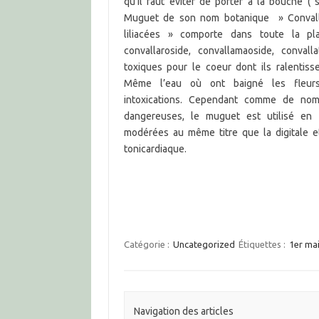
qu’il faut éviter de porter à la bouche ( 
Muguet de son nom botanique » Convallar
liliacées » comporte dans toute la pla
convallaroside, convallamaoside, convalla
toxiques pour le coeur dont ils ralentiss
Même l’eau où ont baigné les fleur
intoxications. Cependant comme de no
dangereuses, le muguet est utilisé en
modérées au même titre que la digitale 
tonicardiaque.
Catégorie :
Uncategorized
Étiquettes :
1er ma
Navigation des articles