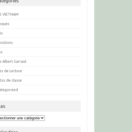
atégories
S VIETNAM
loques
ès
ositions
es
e Albert Sarraut
es de Lecture
tos de classe
ategorized
las
s