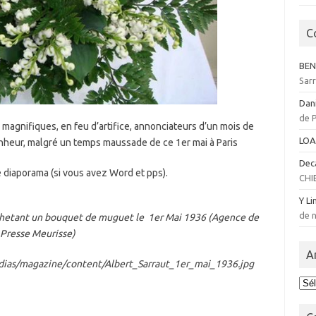
C
BEN
Sar
Dan
de 
magnifiques, en feu d’artifice, annonciateurs d’un mois de
LOA
nheur, malgré un temps maussade de ce 1er mai à Paris
Dec
e diaporama (si vous avez Word et pps).
CHI
Y Li
de n
achetant un bouquet de muguet le 1er Mai 1936 (Agence de
Presse Meurisse)
A
ias/magazine/content/Albert_Sarraut_1er_mai_1936.jpg
Arc