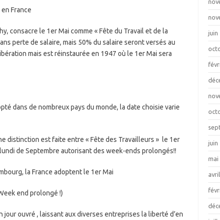
nov
 en France
nov
hy, consacre le 1er Mai comme « Fête du Travail et de la
juin
ans perte de salaire, mais 50% du salaire seront versés au
oct
Libération mais est réinstaurée en 1947 où le 1er Mai sera
févr
déc
nov
adopté dans de nombreux pays du monde, la date choisie varie
oct
sep
 distinction est faite entre « Fête des Travailleurs » le 1er
juin
er lundi de Septembre autorisant des week-ends prolongés!!
mai
embourg, la France adoptent le 1er Mai
avri
févr
 Week end prolongé !)
déc
 jour ouvré , laissant aux diverses entreprises la liberté d’en