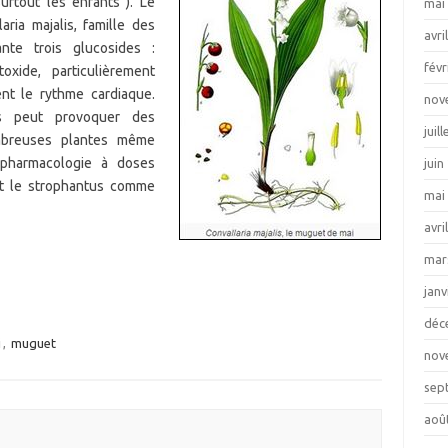
surtout les enfants ). Le
mai
ia majalis, famille des
avri
nte trois glucosides :
févr
toxide, particulièrement
ent le rythme cardiaque.
nov
s peut provoquer des
juil
mbreuses plantes même
 pharmacologie à doses
juin
et le strophantus comme
mai
avri
mar
janv
déc
i
,
muguet
nov
sep
aoû