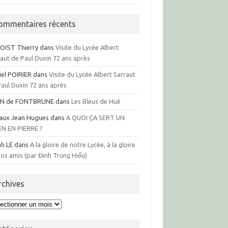
ommentaires récents
OIST Thierry
dans
Visite du Lycée Albert
raut de Paul Duxin 72 ans après
iel POIRIER
dans
Visite du Lycée Albert Sarraut
Paul Duxin 72 ans après
N de FONTBRUNE
dans
Les Bleus de Huê
aux Jean Hugues
dans
A QUOI ÇA SERT UN
EN EN PIERRE ?
nh LE
dans
A la gloire de notre Lycée, à la gloire
os amis (par Đinh Trọng Hiếu)
rchives
hives