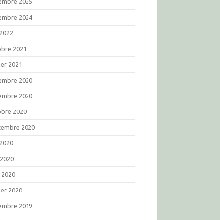
embre 2025
embre 2024
 2022
obre 2021
ier 2021
embre 2020
embre 2020
obre 2020
tembre 2020
 2020
 2020
l 2020
ier 2020
embre 2019