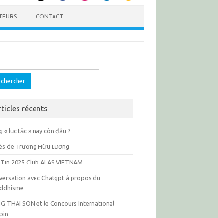
TEURS
CONTACT
ercher :
rticles récents
 « lục tặc » nay còn đâu ?
ès de Trương Hữu Lương
 Tin 2025 Club ALAS VIETNAM
versation avec Chatgpt à propos du
ddhisme
G THAI SON et le Concours International
pin