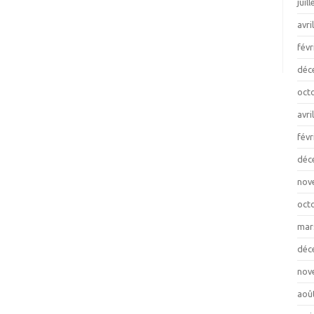
juil
avri
févr
déc
oct
avri
févr
déc
nov
oct
mar
déc
nov
aoû