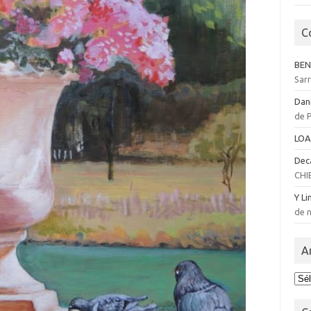
C
BEN
Sar
Dan
de 
LOA
Dec
CHI
Y Li
de n
A
Arc