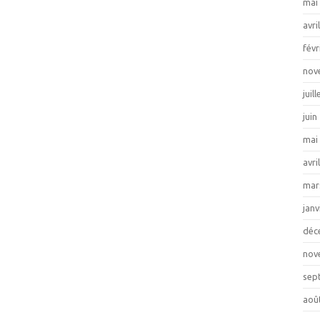
mai
avri
févr
nov
juil
juin
mai
avri
mar
janv
déc
nov
sep
aoû