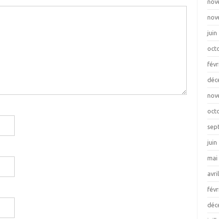
nov
nov
juin
oct
févr
déc
nov
oct
sep
juin
mai
avri
févr
déc