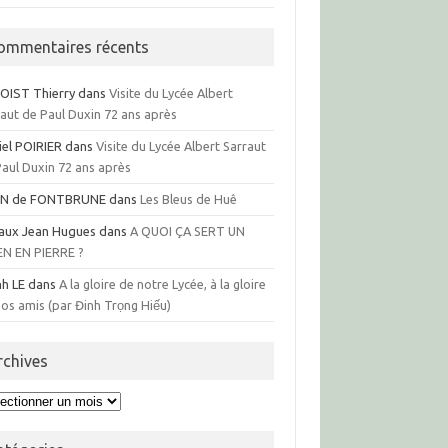
ommentaires récents
OIST Thierry
dans
Visite du Lycée Albert
raut de Paul Duxin 72 ans après
iel POIRIER
dans
Visite du Lycée Albert Sarraut
Paul Duxin 72 ans après
N de FONTBRUNE
dans
Les Bleus de Huê
aux Jean Hugues
dans
A QUOI ÇA SERT UN
EN EN PIERRE ?
nh LE
dans
A la gloire de notre Lycée, à la gloire
os amis (par Đinh Trọng Hiếu)
rchives
hives