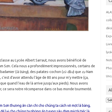
C
ALA
col
déc
Exp
Livr
lycé
Not
classe au Lycée Albert Sarraut, nous avons bénéficié de
Nam Sơn. Cela nous a profondément impressionnés, certains de
Pho
 badamier (
lá bàng
), des patates-cochon (
củ đậu
) que
cụ
Nam
Unc
u, c’est d’avoir attendu l’âge de 80 ans pour m’y mettre (ça,
e que quand l’eau de là arrive jusqu’aux pieds). Nous avons
oir, ce sera notre récompense dans ce bas monde tourmenté.
A
Ala
Nam Sơn thường ân cần chỉ cho chúng ta cách vẽ một lá bàng,
để lại cho chúng ta những ấn tượng sâu đậm mà tôi tiếc là