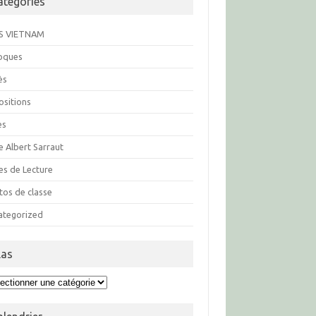
atégories
S VIETNAM
loques
ès
ositions
es
e Albert Sarraut
es de Lecture
tos de classe
ategorized
las
s