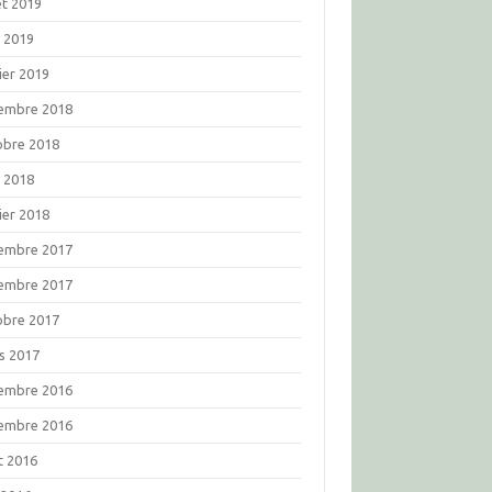
let 2019
l 2019
ier 2019
embre 2018
obre 2018
l 2018
ier 2018
embre 2017
embre 2017
obre 2017
s 2017
embre 2016
embre 2016
t 2016