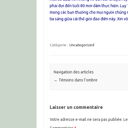
phải đợi đến tuổi 80 mới dám thực hiện. Lạy 
mong các bạn thưởng cho mọi người chúng m
tia sáng giữa cái thế giới đảo điên này. Xin 
Catégorie :
Uncategorized
Navigation des articles
←
Témoins dans l’ombre
Laisser un commentaire
Votre adresse e-mail ne sera pas publiée.
Le
Commentaire
*