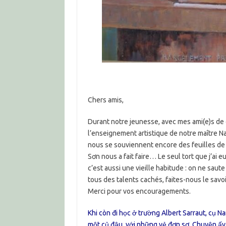
Chers amis,
Durant notre jeunesse, avec mes ami(e)s de 
l’enseignement artistique de notre maître 
nous se souviennent encore des feuilles de
Sơn nous a fait faire… Le seul tort que j’ai e
c’est aussi une vieille habitude : on ne saut
tous des talents cachés, faites-nous le sav
Merci pour vos encouragements.
Khi còn đi học ở trường Albert Sarraut, cụ 
một củ đậu, với những vẻ đơn sơ. Chuyện ấy 