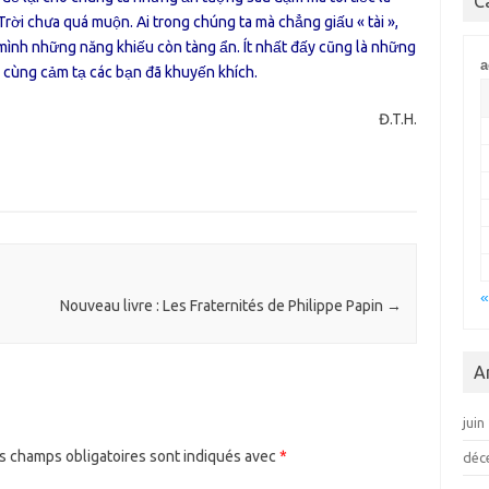
C
Trời chưa quá muộn. Ai trong chúng ta mà chẳng giấu « tài »,
ình những năng khiếu còn tàng ẩn. Ít nhất đấy cũng là những
a
vô cùng cảm tạ các bạn đã khuyến khích.
Đ.T.H.
«
Nouveau livre : Les Fraternités de Philippe Papin
→
A
juin
s champs obligatoires sont indiqués avec
*
déc